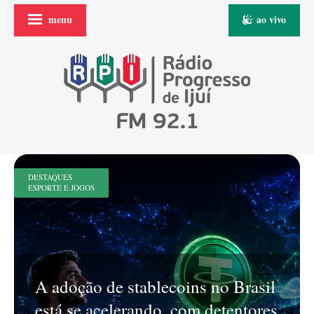
menu
ao vivo
DESTAQUES
ESPORTE E JOGOS
A adoção de stablecoins no Brasil
está se acelerando, com detentores