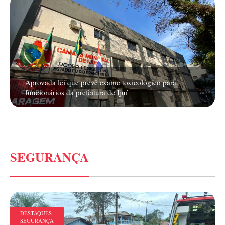
Aprovada lei que prevê exame toxicológico para
funcionários da prefeitura de Ijuí
SEGURANÇA
DESTAQUES
SEGURANÇA